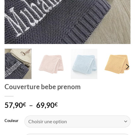
Couverture bebe prenom
Plage
57,90
–
69,90
€
€
de
prix :
Couleur
57,90€
à